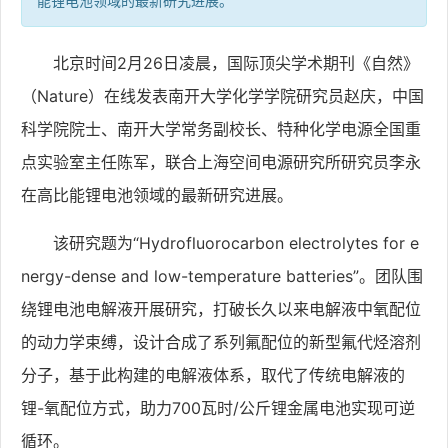
能锂电池领域的最新研究进展。
北京时间2月26日凌晨，国际顶尖学术期刊
《自然》
（
Nature
）
在线发表
南开大学化学学院研究员赵庆
，
中国
科学院院士、南开大学常务副校长、特种化学电源全国重
点实验室主任陈军
，
联合上海空间电源研究所研究员李永
在
高比能锂电池领域
的最新研究进展。
该研究题为
“Hydrofluorocarbon electrolytes for e
nergy-dense and low-temperature batteries”
。团队围
绕锂电池电解液开展研究，打破长久以来电解液中氧配位
的动力学束缚，设计合成了系列氟配位的新型氟代烃溶剂
分子，基于此构建的电解液体系，取代了传统电解液的
锂-氧配位方式，
助力700瓦时/公斤锂金属电池实现可逆
循环
。