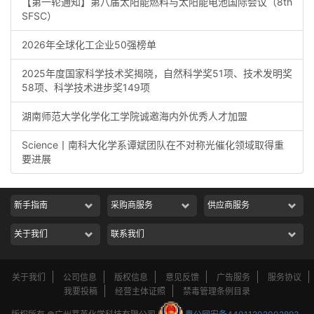
【第一轮通知】第八届太阳能燃料与太阳能电池国际会议（8th
SFSC）
2026年全球化工企业50强榜单
2025年度国家科学技术奖揭晓，自然科学奖51项、技术发明奖
58项、科学技术进步奖149项
湖南师范大学化学化工学院诚邀海内外优秀人才加盟
Science丨南科大化学系谭斌团队在不对称光催化领域取得重
要进展
新手指南
采购商服务
供应商服务
关于我们
联系我们
关于我们
公司信息
版权信息
意见反馈
广告服务
服务协议
我要投稿
经营主体证照
禁毒管理条例目录