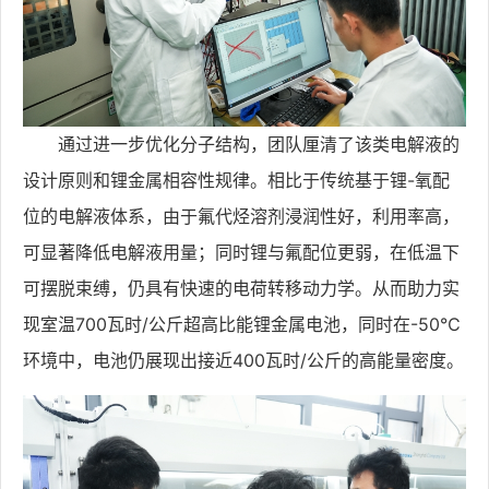
通过进一步优化分子结构，团队厘清了该类电解液的
设计原则和锂金属相容性规律。相比于传统基于锂-氧配
位的电解液体系，由于
氟代烃溶剂浸润性好
，
利用率高
，
可显著降低电解液用量
；同时锂与氟配位更弱，在低温下
可摆脱束缚，仍具有快速的电荷转移动力学。从而助力实
现室温700瓦时/公斤超高比能锂金属电池，
同时在-50℃
环境中
，
电池仍展现出接近400瓦时/公斤的高能量密度
。