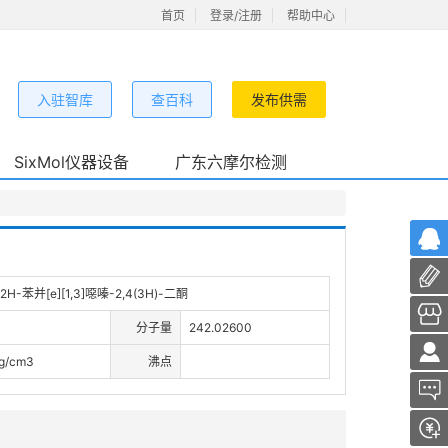
首页
登录/注册
帮助中心
入驻智库
查百科
发布供需
SixMol仪器设备
广东六摩尔检测
2H-苯并[e][1,3]噁嗪-2,4(3H)-二酮
分子量
242.02600
6g/cm3
沸点