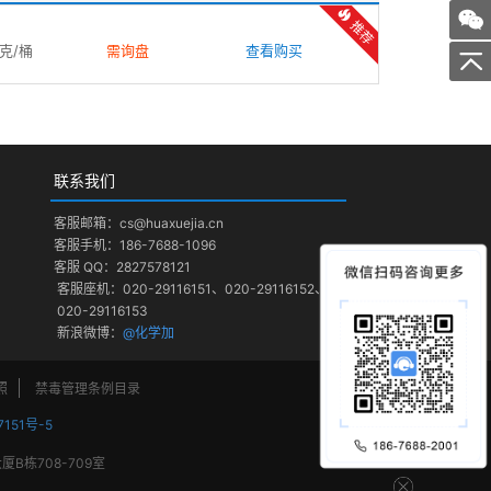
推荐
千克/桶
需询盘
查看购买
联系我们
客服邮箱：cs@huaxuejia.cn
客服手机：186-7688-1096
客服 QQ：2827578121
客服座机：020-29116151、020-29116152、
020-29116153
新浪微博：
@化学加
照
禁毒管理条例目录
7151号-5
栋708-709室