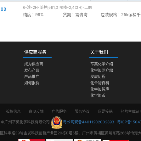
6-溴-2H-苯并[e][1,3]噁嗪-2,4(3H)-二酮
388
纯度：99%
货期：
需咨询
包装规格：
25kg/桶
供应商服务
关于我们
成为供应商
萃英化学介绍
发布产品
化学加网介绍
产品推广
发展历程
如何报价
化合物百科
化学加智库
化学加币
版权信息
意见反馈
广告服务
服务协议
我要投稿
经营主体证
 ©广州萃英化学科技有限公司
粤公网安备44011202002893
粤ICP备1504
科丰路39号金发科技创新产业园20栋B塔5楼、广州市黄埔区黄埔东路266号怡港大厦B