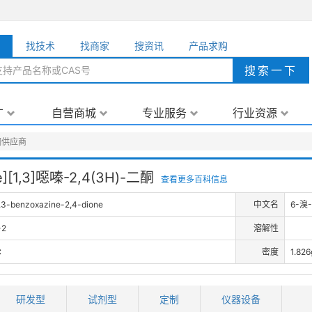
品
找技术
找商家
搜资讯
产品求购
广
自营商城
专业服务
行业资源
二酮供应商
][1,3]噁嗪-2,4(3H)-二酮
查看更多百科信息
,3-benzoxazine-2,4-dione
中文名
6-溴-
-2
溶解性
℃
密度
1.82
研发型
试剂型
定制
仪器设备