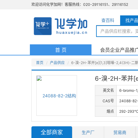
欢迎访问化学加网！客服热线：020-29116151、29116152
查百科
找产
(current)
首 页
会员企业产品推
首页
产品供应
6-溴-2H-苯并[e][1,3]噁嗪-2,4(3H)-
6-溴-2H-苯并[e
英文名
6-bromo-1
CAS号
24088-82
熔点
292-293
全部商家
生产厂
贸易商