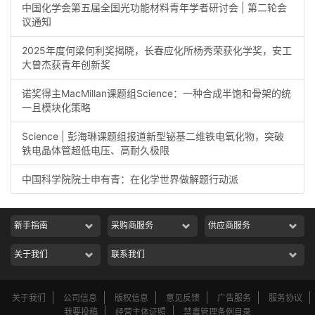
中国化学会第五届全国光功能材料青年学者研讨会 | 第二轮会
议通知
2025年度何梁何利奖揭晓，长春应化所杨秀荣获化学奖，安工
大曾杰获青年创新奖
诺奖得主MacMillan课题组Science：一种合成半饱和骨架的统
一且模块化策略
Science | 彭海琳课题组报道新型铋基二维铁电氧化物，突破
铁电晶体管超低电压、高耐久极限
中国科学院院士申有青：在化学世界做解题行动派
新手指南
采购商服务
供应商服务
关于我们
联系我们
关于我们
公司信息
版权信息
意见反馈
广告服务
服务协议
我要投稿
经营主体证照
禁毒管理条例目录