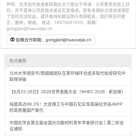
声明：化学加刊发或者转载此文只是出于传递、分享更多信息之目
的，并不意味认同其观点或证实其描述。若有来源标注错误或侵犯
了您的合法权益，请作者持权属证明与本网联系，我们将及时更
正、删除，谢谢。 电话：18676881059，邮箱：
gongjian@huaxuejia.cn
投稿合作邮箱：gongjian@huaxuejia.cn
热点推荐
兰州大学胡安华/郭婧婧团队在苯环缩环合成多取代吡啶研究中
取得突破
【6月22-26日】2026世界氢能大会（WHEC 2026 · 新加坡）
纯度高达99.3%！大连理工与中国石化实现高端化学品4M1P
的高质量国产替代
中国化学会第五届全国光功能材料青年学者研讨会 | 第二轮会
议通知