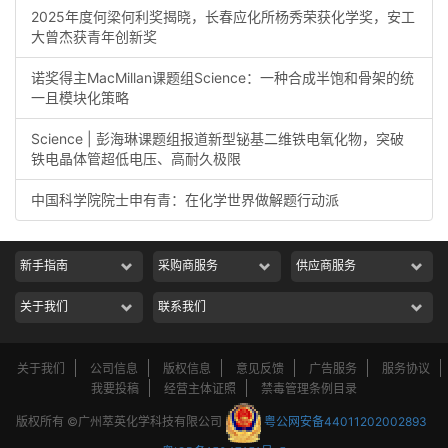
2025年度何梁何利奖揭晓，长春应化所杨秀荣获化学奖，安工
大曾杰获青年创新奖
诺奖得主MacMillan课题组Science：一种合成半饱和骨架的统
一且模块化策略
Science | 彭海琳课题组报道新型铋基二维铁电氧化物，突破
铁电晶体管超低电压、高耐久极限
中国科学院院士申有青：在化学世界做解题行动派
新手指南
采购商服务
供应商服务
关于我们
联系我们
关于我们
公司信息
版权信息
意见反馈
广告服务
服务协议
我要投稿
经营主体证照
禁毒管理条例目录
版权所有 ©广州萃英化学科技有限公司
粤公网安备44011202002893