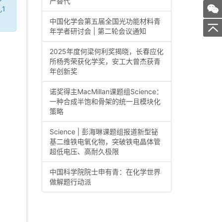
产替代
1
中国化学会第五届全国光功能材料青
年学者研讨会 | 第二轮会议通知
2025年度何梁何利奖揭晓，长春应化
所杨秀荣获化学奖，安工大曾杰获青
年创新奖
诺奖得主MacMillan课题组Science：
一种合成半饱和骨架的统一且模块化
策略
Science | 彭海琳课题组报道新型铋
基二维铁电氧化物，突破铁电晶体管
超低电压、高耐久极限
中国科学院院士申有青：在化学世界
做解题行动派