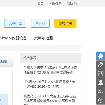
首页
登录/注册
帮助中心
入驻智库
查百科
发布供需
SixMol仪器设备
六摩尔检测
热点推荐
新闻
兰州大学胡安华/郭婧婧团队在苯环缩
环合成多取代吡啶研究中取得突破
【6月22-26日】2026世界氢能大会
（WHEC 2026 · 新加坡）
纯度高达99.3%！大连理工与中国石
绚
化实现高端化学品4M1P的高质量国
珍