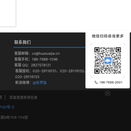
联系我们
客服邮箱：cs@huaxuejia.cn
客服手机：186-7688-1096
客服 QQ：2827578121
客服座机：020-29116151、020-29116152、
020-29116153
新浪微博：
@化学加
照
禁毒管理条例目录
7151号-5
栋708-709室