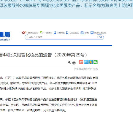
酵母玻尿酸补水嫩肤精华面膜1批次面膜类产品，标示名称为激爽男士防护乳