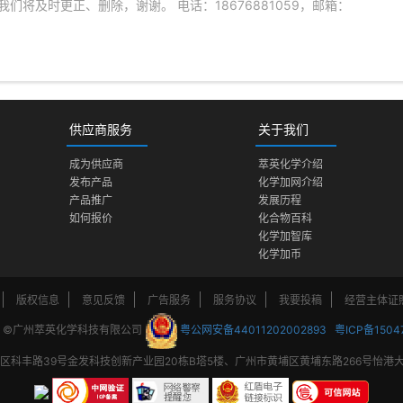
将及时更正、删除，谢谢。 电话：18676881059，邮箱：
供应商服务
关于我们
成为供应商
萃英化学介绍
发布产品
化学加网介绍
产品推广
发展历程
如何报价
化合物百科
化学加智库
化学加币
版权信息
意见反馈
广告服务
服务协议
我要投稿
经营主体证
 ©广州萃英化学科技有限公司
粤公网安备44011202002893
粤ICP备1504
科丰路39号金发科技创新产业园20栋B塔5楼、广州市黄埔区黄埔东路266号怡港大厦B