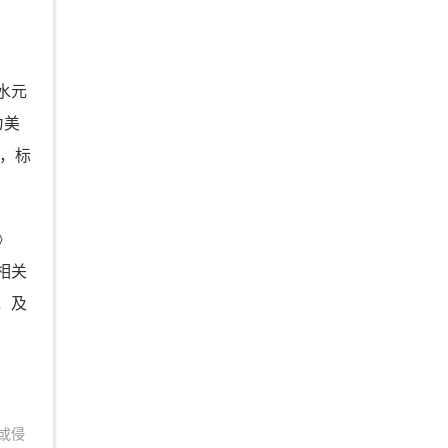
水元
为美
品，标
》
相关
，及
或侵