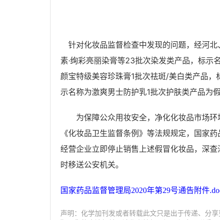
针对化妆品监督检查中发现的问题，经河北
素·绚彩亮丽染膏等23批次染发类产品，标示
颜宝特级美容珍珠膏1批次祛斑/美白类产品，
示名称为激爽男士防护乳1批次护肤类产品为
为保障公众用妆安全，净化化妆品市场环境
《化妆品卫生监督条例》等法规规定，国家药
经营企业立即停止销售上述假冒化妆品，深查
时移送公安机关。
国家药品监督管理局2020年第29号通告附件.do
声明：化学加刊发或者转载此文只是出于传递、分享