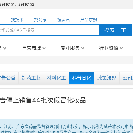
151、29116152
品
找技术
找商家
搜资讯
产品求购
需
自营商城
专业服务
行业资源
广告公益
制药工业
材料化工
科普日化
政策法规
公司
告停止销售44批次假冒化妆品
、江苏、广东省药品监督管理部门调查核实，标示名称为威蒂雅水元素·
红达烫发液（热敷型）等18批次烫发类产品，标示名称为美颜宝特级美容