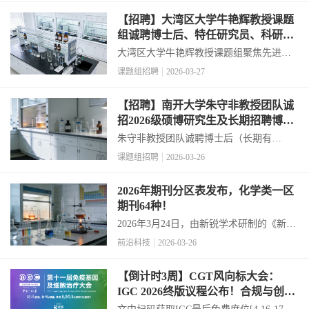
【招聘】大湾区大学牛艳辉教授课题
组诚聘博士后、特任研究员、科研助
理
大湾区大学牛艳辉教授课题组聚焦先进结
构-功能一体化智能响应材料的分子设计、
课题组招聘
2026-03-27
可控合成与性能调控等前沿交叉领域，科
研经费充裕、科研平台完善，诚挚邀请优
【招聘】南开大学朱守非教授团队诚
秀青年学者加盟，共同探索科学前沿，推
招2026级硕博研究生及长期招聘博士
动技术革新。...
后
朱守非教授团队诚聘博士后（长期有
效）、招收2026 年秋季入学硕博研究生多
课题组招聘
2026-03-26
名。2026级博士生报名时间为3月25日-4月
15日，请有意向者尽快联系。欢迎有志于
2026年期刊分区表发布，化学类一区
从事有机合成与金属有机化学研究的青年
期刊64种！
才俊加...
2026年3月24日，由新锐学术研制的《新锐
期刊分区表》正式发布。化学加特别整理
前沿科技
2026-03-26
综合性期刊和化学大类期刊分区表，供大
家参考。综合性期刊118种，其中一区期刊
【倒计时3周】CGT风向标大会：
13种；化学类期刊505种，其中一区期刊
IGC 2026终版议程公布！合规与创新
64...
如何破局？百位大咖4月北京论道