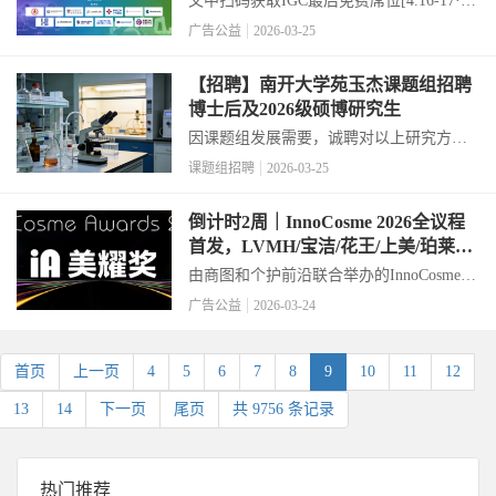
文中扫码获取IGC最后免费席位[4.16-17·北
京】不见不散!...
广告公益
2026-03-25
【招聘】南开大学苑玉杰课题组招聘
博士后及2026级硕博研究生
因课题组发展需要，诚聘对以上研究方向
感兴趣的博士后、2026级博士研究生（1-2
课题组招聘
2026-03-25
名，申请时间2026.3.25-2026.4.15）及硕士
研究生（2名），硕博研究生需符合南开大
倒计时2周｜InnoCosme 2026全议程
学招生要求，有志于科研的...
首发，LVMH/宝洁/花王/上美/珀莱雅
等80+品牌方都在这里！速抢最后50
由商图和个护前沿联合举办的InnoCosme
个品牌方免费预登记名额！
2026第十届中国国际护肤技术论坛将于
广告公益
2026-03-24
2026年4月9-10日在上海举办。本届会议延
续往届 “高规格、强专业、广连接” 的硬核
风格，将以 “科技破界 细胞...
首页
上一页
4
5
6
7
8
9
10
11
12
13
14
下一页
尾页
共 9756 条记录
热门推荐