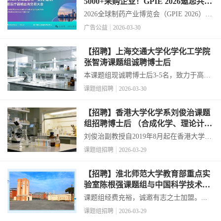
5000+采购企业！GPIE 2026邀您共赴
行业盛会！共拓出海新生态！
2026全球制药产业博览会（GPIE 2026），
将于9月11–13日在苏州国际博览中心举
广告公益
2026-03-30
办。展会以“链接全球制药贸易枢纽，构建
创新驱动的商业新生态”为主题，覆盖 70余
【招聘】上海交通大学化学化工学院
国制药全产业链资源。 ...
张智涛课题组诚聘博士后
本课题组现诚聘博士后3-5名，致力于高分
子材料合成、化学、器件微纳加工、微电
课题组招聘
2026-03-30
子集成（如无线供电）等前沿领域的研
究。热忱欢迎具备相关学科背景的优秀博
【招聘】香港大学化学系刘俊治课题
士（拟）毕业生联系zhangzhitao@sjtu.e...
组招聘博士后 （合成化学、理论计
算）
刘俊治副教授自2019年8月起在香港大学化
学系及合成化学全国重点实验室开展独立
课题组招聘
2026-03-29
研究工作，现诚邀有志青年加入。有意申
请者请将相关材料（详见下方）发送至
【招聘】淮北师范大学教育部重点实
juliu@hku.hk，邮件标题请注明“姓名+申...
验室陈根强课题组与中国科学技术大
学黄汉民教授联合招收师资博士后、
课题组经费充裕，诚邀有志之士加盟。...
青年教师、科研助理和研究生
课题组招聘
2026-03-29