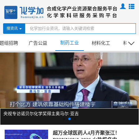
搜资讯
制药工业
题组招聘
广告公益
材料化工
科普日
央视专访诺贝尔化学奖得主奥马尔·亚吉
超万全球医药人4月齐聚张江！