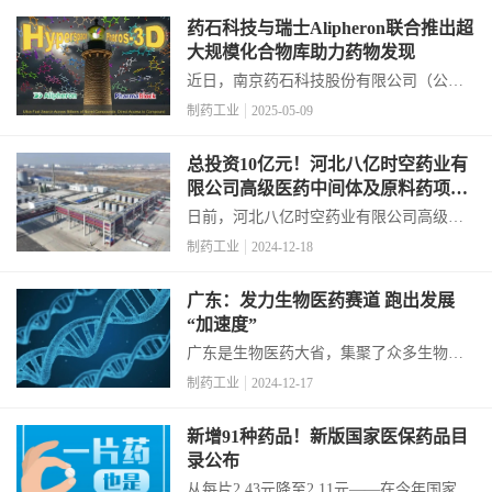
产品主要用于眼底病患者治疗药物的本地
药石科技与瑞士Alipheron联合推出超
化生产，加速满足中国患者对高质量药品
大规模化合物库助力药物发现
的需求。...
近日，南京药石科技股份有限公司（公司
简称：药石科技，股票代码：300725）与
制药工业
2025-05-09
瑞士化学信息学公司Alipheron AG宣布达成
战略合作，双方通过整合药石科技分子砌
总投资10亿元！河北八亿时空药业有
块独特资源优势与Alipheron领...
限公司高级医药中间体及原料药项目
一期正式投产
日前，河北八亿时空药业有限公司高级医
药中间体及原料药项目一期正式投产。项
制药工业
2024-12-18
目车间采用全封闭设计，从原料的计量、
投放到生产过程中的控制、分离、检测等
广东：发力生物医药赛道 跑出发展
一系列操作流程，基本实现了自动化生
“加速度”
产。...
广东是生物医药大省，集聚了众多生物医
药优质企业。截至2023年底，广东药品生
制药工业
2024-12-17
产许可证、中药生产企业、医疗器械生产
企业数量均排名全国第一，化学药生产企
新增91种药品！新版国家医保药品目
业数量排名全国第二，并形成了营收超千
录公布
亿元生物医药企业...
从每片2.43元降至2.11元——在今年国家医