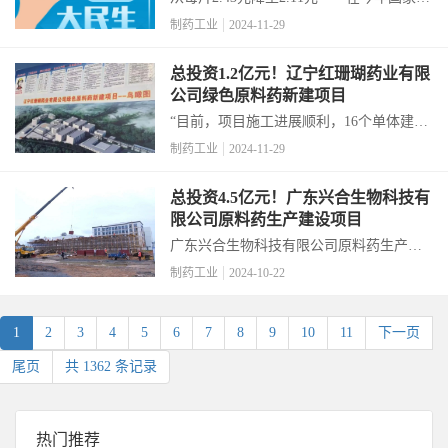
保药品目录谈判中，难治性癫痫“救命药”
制药工业
2024-11-29
氯巴占片在半小时之内就实现了药企与医
保部门的“双向奔赴”，为需要长期服药的
总投资1.2亿元！辽宁红珊瑚药业有限
罕见病患者带来了福音。11月28日，国家
公司绿色原料药新建项目
医...
“目前，项目施工进展顺利，16个单体建筑
的主体框架施工已基本完成，其中5个主体
制药工业
2024-11-29
建筑已竣工，年底将对工艺安装进行招
标，预计明年6月能完成基础设施建设的全
总投资4.5亿元！广东兴合生物科技有
部工作。”日前，记者来到辽宁红珊瑚药业
限公司原料药生产建设项目
有限公司绿色...
广东兴合生物科技有限公司原料药生产建
设项目是位于翁源创新原料药科技产业园
制药工业
2024-10-22
的市重点项目，自今年1月动工以来，项目
方全力推进工程建设，认真抓好质量、安
全和进度，全面做好各项要素保障，目前
1
2
3
4
5
6
7
8
9
10
11
下一页
已经进入建筑物主体...
尾页
共 1362 条记录
热门推荐