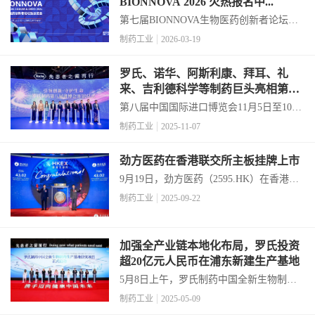
BIONNOVA 2026 火热报名中...
第七届BIONNOVA生物医药创新者论坛暨
展览会将于4月22–23日在上海张江科学会
制药工业
2026-03-19
堂举办。目前大会筹备进展持续推进：
230+讲者确认参与、200+展台陆续入驻、
罗氏、诺华、阿斯利康、拜耳、礼
29场分论坛议程成型、预计10000+...
来、吉利德科学等制药巨头亮相第八
届进博会
第八届中国国际进口博览会11月5日至10日
在上海举行，多家欧美制药企业亮相。...
制药工业
2025-11-07
劲方医药在香港联交所主板挂牌上市
9月19日，劲方医药（2595.HK）在香港联
合交易所主板正式挂牌上市。超额配售权
制药工业
2025-09-22
行使前发行规模为2.33亿美元，超额配售权
行使后将达2.68亿美元，募资总额创2022年
以来港股 18A 板块之最。劲...
加强全产业链本地化布局，罗氏投资
超20亿元人民币在浦东新建生产基地
5月8日上午，罗氏制药中国全新生物制药
生产基地投资项目启动仪式在张江科学会
制药工业
2025-05-09
堂举行。项目投资达20.4亿元人民币，首期